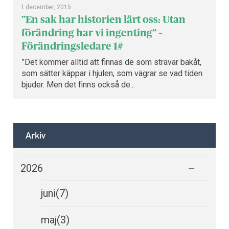
1
december, 2015
”En sak har historien lärt oss: Utan
förändring har vi ingenting” –
Förändringsledare 1#
”Det kommer alltid att finnas de som strävar bakåt,
som sätter käppar i hjulen, som vägrar se vad tiden
bjuder. Men det finns också de...
Arkiv
2026
juni
(7)
maj
(3)