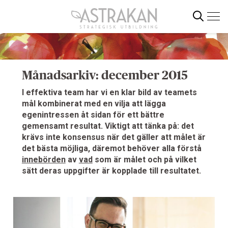
Gå
direkt
till
innehållet
Sök
Månadsarkiv: december 2015
I effektiva team har vi en klar bild av teamets
mål kombinerat med en vilja att lägga
egenintressen åt sidan för ett bättre
gemensamt resultat. Viktigt att tänka på: det
krävs inte konsensus när det gäller att målet är
det bästa möjliga, däremot behöver alla förstå
innebörden
av
vad
som är målet och på vilket
sätt deras uppgifter är kopplade till resultatet.