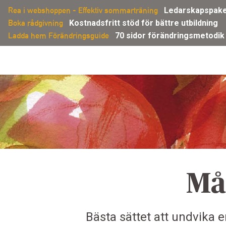
Gå
Rea i webshoppen - Effektiv sommarträning
Ledarskapspakete
direkt
Boka rådgivning
Kostnadsfritt stöd för bättre utbildning
till
Ladda hem Förändringsguide
70 sidor förändringsmetodik
innehållet
Må
Bästa sättet att undvika 