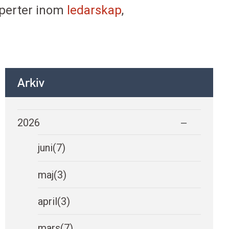
xperter inom
ledarskap
,
Arkiv
2026
juni
(7)
maj
(3)
april
(3)
mars
(7)