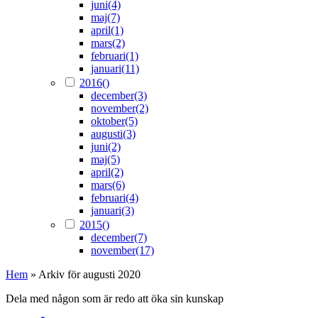
juni
(4)
maj
(7)
april
(1)
mars
(2)
februari
(1)
januari
(11)
2016
()
december
(3)
november
(2)
oktober
(5)
augusti
(3)
juni
(2)
maj
(5)
april
(2)
mars
(6)
februari
(4)
januari
(3)
2015
()
december
(7)
november
(17)
Hem
»
Arkiv för augusti 2020
Dela med någon som är redo att öka sin kunskap