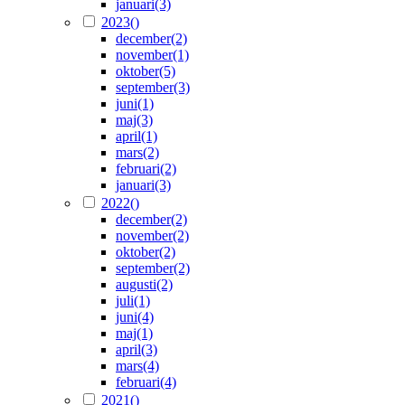
januari
(3)
2023
()
december
(2)
november
(1)
oktober
(5)
september
(3)
juni
(1)
maj
(3)
april
(1)
mars
(2)
februari
(2)
januari
(3)
2022
()
december
(2)
november
(2)
oktober
(2)
september
(2)
augusti
(2)
juli
(1)
juni
(4)
maj
(1)
april
(3)
mars
(4)
februari
(4)
2021
()