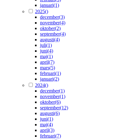
januari
(1)
2025
()
december
(3)
november
(4)
oktober
(2)
september
(4)
augusti
(4)
juli
(1)
juni
(4)
maj
(1)
april
(7)
mars
(5)
februari
(1)
januari
(2)
2024
()
december
(1)
november
(1)
oktober
(6)
september
(12)
augusti
(6)
juni
(1)
maj
(4)
april
(3)
februari
(7)