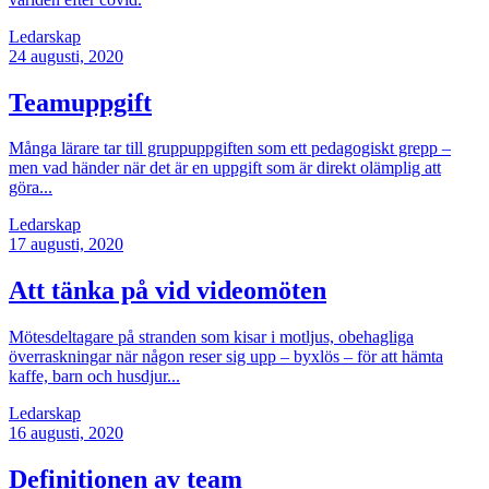
Ledarskap
24
augusti, 2020
Teamuppgift
Många lärare tar till gruppuppgiften som ett pedagogiskt grepp –
men vad händer när det är en uppgift som är direkt olämplig att
göra...
Ledarskap
17
augusti, 2020
Att tänka på vid videomöten
Mötesdeltagare på stranden som kisar i motljus, obehagliga
överraskningar när någon reser sig upp – byxlös – för att hämta
kaffe, barn och husdjur...
Ledarskap
16
augusti, 2020
Definitionen av team