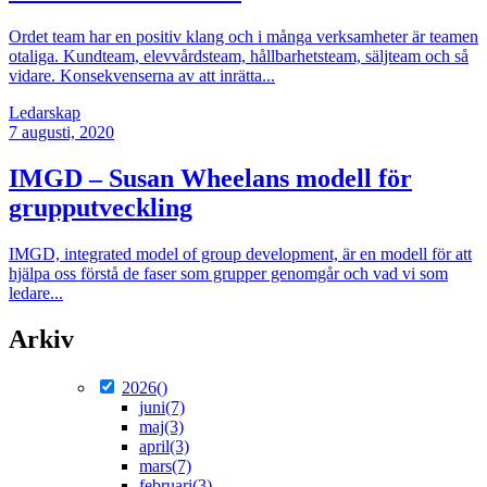
Ordet team har en positiv klang och i många verksamheter är teamen
otaliga. Kundteam, elevvårdsteam, hållbarhetsteam, säljteam och så
vidare. Konsekvenserna av att inrätta...
Ledarskap
7
augusti, 2020
IMGD – Susan Wheelans modell för
grupputveckling
IMGD, integrated model of group development, är en modell för att
hjälpa oss förstå de faser som grupper genomgår och vad vi som
ledare...
Arkiv
2026
()
juni
(7)
maj
(3)
april
(3)
mars
(7)
februari
(3)