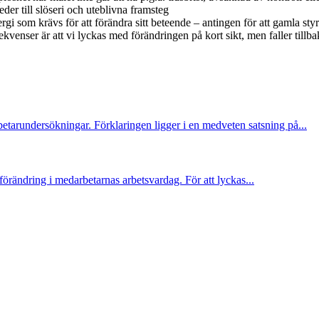
 leder till slöseri och uteblivna framsteg
gi som krävs för att förändra sitt beteende – antingen för att gamla styr
nser är att vi lyckas med förändringen på kort sikt, men faller tillba
betarundersökningar. Förklaringen ligger i en medveten satsning på...
 förändring i medarbetarnas arbetsvardag. För att lyckas...