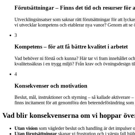
Förutsättningar – Finns det tid och resurser för a
Utvecklingsinsatser som saknar rätt förutsättningar för att lycka
vi utvecklar kompetens och etablerar nya vanor? Genom att se över
3
Kompetens – för att få bättre kvalitet i arbetet
Vad behöver ni förstå och kunna? Här tar vi fram innehållet och
kvalitetssäkras i en trygg miljö? Från krav och övningsdesign till
4
Konsekvenser och motivation
Beslut, mål, instruktioner och styrning – så kallade aktiverare 
finns incitament för att genomföra den beteendeförändring som utb
Vad blir konsekvenserna om vi hoppar över
Utan vision
som vägleder beslut och handling är det impulser o
Utan förutsättningar
skapar vi frustration och i värsta fall hjä