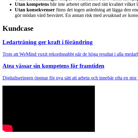
Utan kompetens
blir inte arbetet utfört med rätt kvalitet vilket
Utan konsekvenser
finns det ingen anledning att lägga den ener
gör mödan värd besväret. En annan risk med avsaknad av konsekve
Kundcase
Ledarträning ger kraft i förändring
Trots att WeMind vuxit rekordsnabbt når de höga resultat i alla medar
Atea vässar sin kompetens för framtiden
Digitaliseringen öppnar för nya sätt att arbeta och innebär ofta en stor