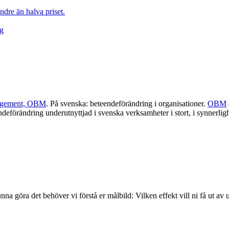
ndre än halva priset.
yg
nagement, OBM
. På svenska: beteendeförändring i organisationer.
OBM
örändring underutnyttjad i svenska verksamheter i stort, i synnerlighet 
kunna göra det behöver vi förstå er målbild: Vilken effekt vill ni få ut 