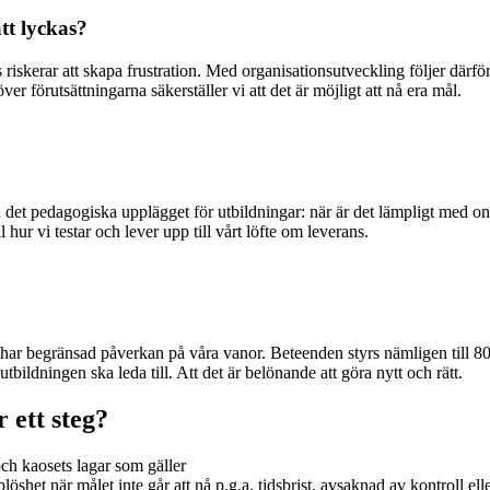
tt lyckas?
s riskerar att skapa frustration. Med organisationsutveckling följer därfö
 förutsättningarna säkerställer vi att det är möjligt att nå era mål.
 det pedagogiska upplägget för utbildningar: när är det lämpligt med on
 hur vi testar och lever upp till vårt löfte om leverans.
– har begränsad påverkan på våra vanor. Beteenden styrs nämligen till 80
ildningen ska leda till. Att det är belönande att göra nytt och rätt.
 ett steg?
ch kaosets lagar som gäller
lplöshet när målet inte går att nå p.g.a. tidsbrist, avsaknad av kontroll el