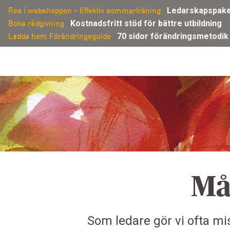
Gå
Rea i webshoppen - Effektiv sommarträning
Ledarskapspakete
direkt
Boka rådgivning
Kostnadsfritt stöd för bättre utbildning
till
Ladda hem Förändringsguide
70 sidor förändringsmetodik
innehållet
Må
Som ledare gör vi ofta mis