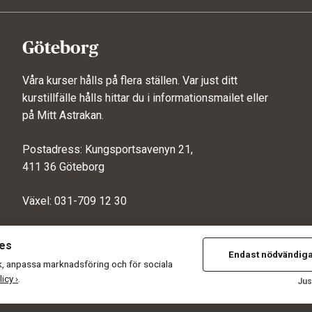
Göteborg
Våra kurser hålls på flera ställen. Var just ditt
kurstillfälle hålls hittar du i informationsmailet eller
på
Mitt Astrakan
.
Postadress: Kungsportsavenyn 21,
411 36 Göteborg
Växel: 031-709 12 30
ies
Endast nödvändig
ik, anpassa marknadsföring och för sociala
akan Strategisk Utbildning AB (556606-6881) |
Våra villkor
|
Ångr
icy ›
.
Jus