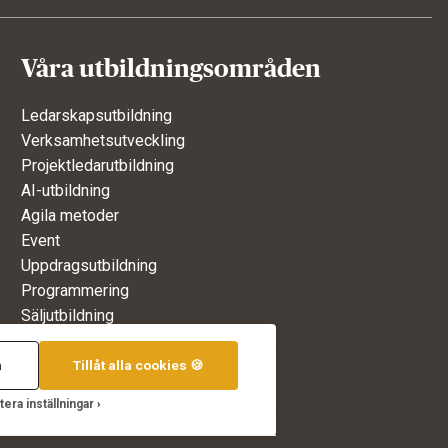
Våra utbildningsområden
Ledarskapsutbildning
Verksamhetsutveckling
Projektledarutbildning
AI-utbildning
Agila metoder
Event
Uppdragsutbildning
Programmering
Säljutbildning
a
Tillåt alla cookies 🍪
a köpet
tera inställningar