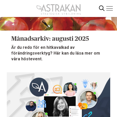
Gå
direkt
till
innehållet
Sök
Månadsarkiv: augusti 2025
Är du redo för en hitkavalkad av
förändringsverktyg? Här kan du läsa mer om
våra höstevent.