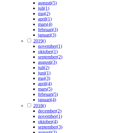
augusti
(5)
juli
(1)
maj
(2)
april
(1)
mars
(4)
februari
(3)
januari
(3)
2019
()
november
(1)
oktober
(1)
september
(2)
augusti
(3)
juli
(2)
juni
(1)
maj
(3)
april
(4)
mars
(5)
februari
(5)
januari
(4)
2018
()
december
(2)
november
(1)
oktober
(4)
september
(3)
augusti
(3)