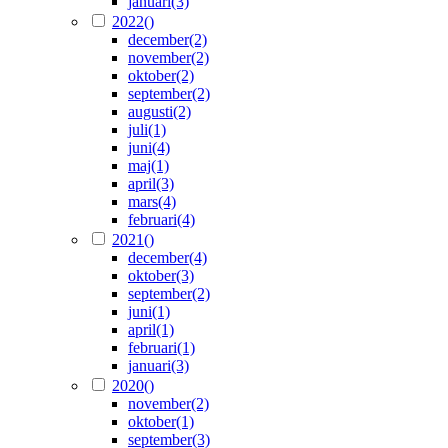
januari
(3)
2022
()
december
(2)
november
(2)
oktober
(2)
september
(2)
augusti
(2)
juli
(1)
juni
(4)
maj
(1)
april
(3)
mars
(4)
februari
(4)
2021
()
december
(4)
oktober
(3)
september
(2)
juni
(1)
april
(1)
februari
(1)
januari
(3)
2020
()
november
(2)
oktober
(1)
september
(3)