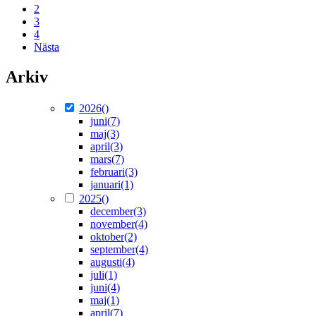
2
3
4
Nästa
Arkiv
2026
()
juni
(7)
maj
(3)
april
(3)
mars
(7)
februari
(3)
januari
(1)
2025
()
december
(3)
november
(4)
oktober
(2)
september
(4)
augusti
(4)
juli
(1)
juni
(4)
maj
(1)
april
(7)