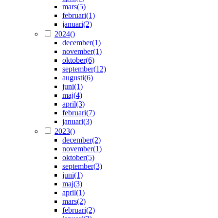
mars
(5)
februari
(1)
januari
(2)
2024
()
december
(1)
november
(1)
oktober
(6)
september
(12)
augusti
(6)
juni
(1)
maj
(4)
april
(3)
februari
(7)
januari
(3)
2023
()
december
(2)
november
(1)
oktober
(5)
september
(3)
juni
(1)
maj
(3)
april
(1)
mars
(2)
februari
(2)