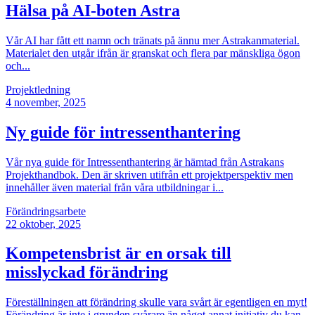
Hälsa på AI-boten Astra
Vår AI har fått ett namn och tränats på ännu mer Astrakanmaterial.
Materialet den utgår ifrån är granskat och flera par mänskliga ögon
och...
Projektledning
4
november, 2025
Ny guide för intressenthantering
Vår nya guide för Intressenthantering är hämtad från Astrakans
Projekthandbok. Den är skriven utifrån ett projektperspektiv men
innehåller även material från våra utbildningar i...
Förändringsarbete
22
oktober, 2025
Kompetensbrist är en orsak till
misslyckad förändring
Föreställningen att förändring skulle vara svårt är egentligen en myt!
Förändring är inte i grunden svårare än något annat initiativ du kan