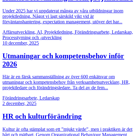
Under 2025 har vi uppdaterat många av våra utbildningar inom
projektledning. Något vi lagt särskild vikt vid är
förväntanshantering, expectation management, utöver det har...
Affärsutveckling, AI, Projektledning, Förändringsarbete, Ledarskap,
Processtyrning och -utveckling
10
december, 2025
Utmaningar och kompetensbehov inför
2026
Här är en färsk sammanställning av över 600 enkätsvar om
utmaningar och kompetensbehov från verksamhetsutvecklare, HR,
projektledare och förändringsledare. Ta del av de fem...
Förändringsarbete, Ledarskap
2
december, 2025
HR och kulturförändring
Kultur är ofta stämplat som ett ”mjukt värde”, men i praktiken är det
hårt och mätbart. Genom Organizational Behaviour Management