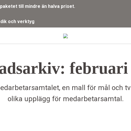
aketet till mindre än halva priset.
g
dik och verktyg
dsarkiv: februari
 medarbetarsamtalet, en mall för mål och t
olika upplägg för medarbetarsamtal.