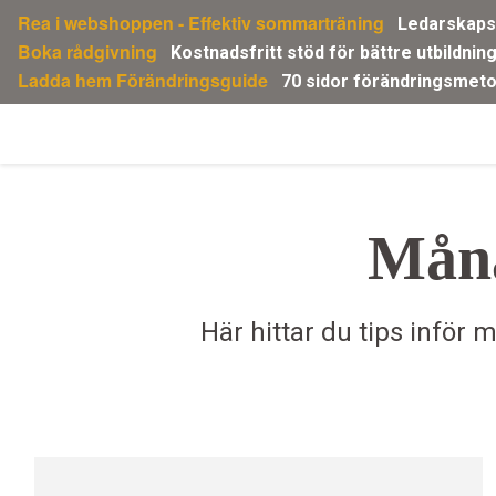
Gå
Rea i webshoppen - Effektiv sommarträning
Ledarskapsp
direkt
Boka rådgivning
Kostnadsfritt stöd för bättre utbildnin
till
Ladda hem Förändringsguide
70 sidor förändringsmeto
innehållet
Måna
Här hittar du tips inför