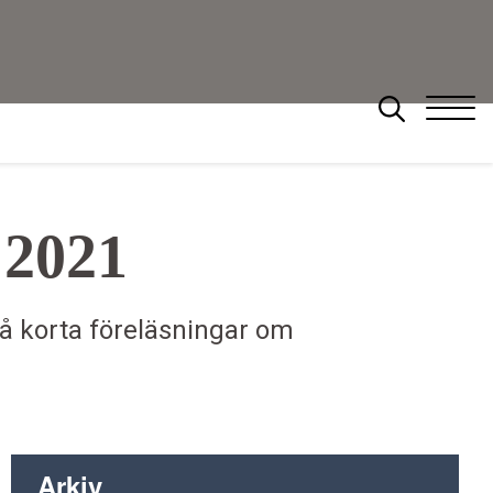
 2021
Sök
vå korta föreläsningar om
Arkiv