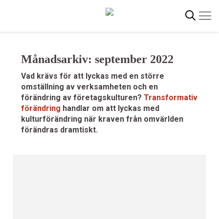
Gå
direkt
till
innehållet
Månadsarkiv: september 2022
Sök
Vad krävs för att lyckas med en större
omställning av verksamheten och en
förändring av företagskulturen?
Transformativ
förändring
handlar om att lyckas med
kulturförändring när kraven från omvärlden
förändras dramtiskt.