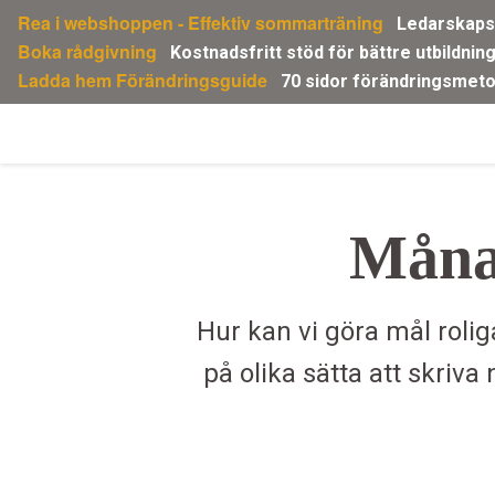
Gå
Rea i webshoppen - Effektiv sommarträning
Ledarskapsp
direkt
Boka rådgivning
Kostnadsfritt stöd för bättre utbildnin
till
Ladda hem Förändringsguide
70 sidor förändringsmeto
innehållet
Måna
Hur kan vi göra mål roligar
på olika sätta att skriv