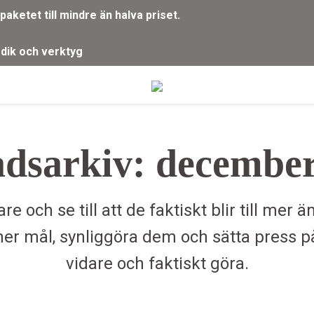
aketet till mindre än halva priset.
g
dik och verktyg
dsarkiv: december
e och se till att de faktiskt blir till mer 
a ner mål, synliggöra dem och sätta press p
vidare och faktiskt göra.