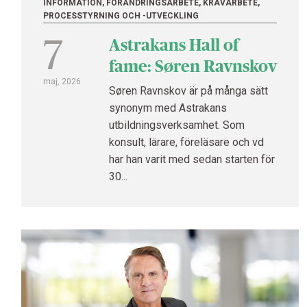
INFORMATION, FÖRÄNDRINGSARBETE, KRAVARBETE,
PROCESSTYRNING OCH -UTVECKLING
7
Astrakans Hall of
fame: Søren Ravnskov
maj, 2026
Søren Ravnskov är på många sätt
synonym med Astrakans
utbildningsverksamhet. Som
konsult, lärare, föreläsare och vd
har han varit med sedan starten för
30...