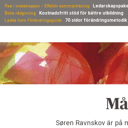
Gå
Rea i webshoppen - Effektiv sommarträning
Ledarskapspakete
direkt
Boka rådgivning
Kostnadsfritt stöd för bättre utbildning
till
Ladda hem Förändringsguide
70 sidor förändringsmetodik
innehållet
Må
Søren Ravnskov är på 