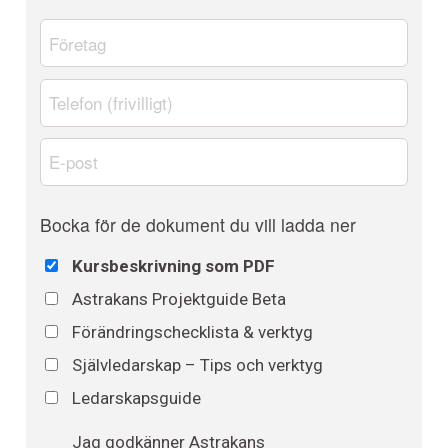
Företag
*
Telefon
E-
post
*
Dokument
Bocka för de dokument du vill ladda ner
Kursbeskrivning som PDF
Astrakans Projektguide Beta
Förändringschecklista & verktyg
Självledarskap – Tips och verktyg
Ledarskapsguide
Astrakans
Jag godkänner Astrakans