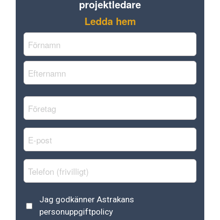
projektledare
Ledda hem
Namn
*
Förnamn
Efternamn
Företag
*
E-
post
*
Telefon
Astrakans
Jag godkänner Astrakans
personuppgiftspolicy
*
personuppgiftpolicy