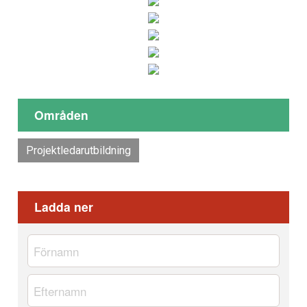
Områden
Projektledarutbildning
Ladda ner
Namn
*
Förnamn
Efternamn