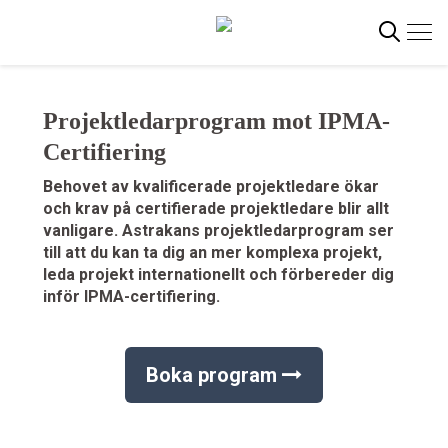
Gå
Stockholm
Stockholm
Stockholm
Stockholm
Stockholm
Stockholm
Stockholm
Stockholm
Stockholm
Stockholm
Stockholm
Stockholm
Stockholm
Stockholm
Stockholm
direkt
till
innehållet
Projektledarprogram mot IPMA-
Sök
Certifiering
Behovet av kvalificerade projektledare ökar
och krav på certifierade projektledare blir allt
vanligare. Astrakans projektledarprogram ser
till att du kan ta dig an mer komplexa projekt,
leda projekt internationellt och förbereder dig
inför IPMA-certifiering.
Boka program