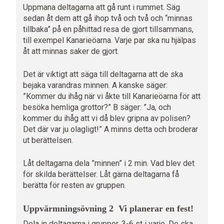
Uppmana deltagarna att gå runt i rummet. Säg
sedan åt dem att gå ihop två och två och “minnas
tillbaka” på en påhittad resa de gjort tillsammans,
till exempel Kanarieöarna. Varje par ska nu hjälpas
åt att minnas saker de gjort.
Det är viktigt att säga till deltagarna att de ska
bejaka varandras minnen. A kanske säger:
”Kommer du ihåg när vi åkte till Kanarieöarna för att
besöka hemliga grottor?” B säger: ”Ja, och
kommer du ihåg att vi då blev gripna av polisen?
Det där var ju olagligt!” A minns detta och broderar
ut berättelsen.
Låt deltagarna dela ”minnen” i 2 min. Vad blev det
för skilda berättelser. Låt gärna deltagarna få
berätta för resten av gruppen.
Uppvärmningsövning 2 Vi planerar en fest!
Dela in deltagarna i grupper, 3-6 st i varje. De ska