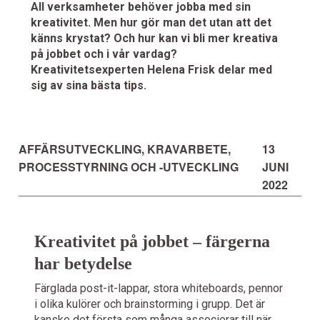
All verksamheter behöver jobba med sin
kreativitet. Men hur gör man det utan att det
känns krystat? Och hur kan vi bli mer kreativa
på jobbet och i vår vardag?
Kreativitetsexperten Helena Frisk delar med
sig av sina bästa tips.
AFFÄRSUTVECKLING
,
KRAVARBETE
,
13
PROCESSTYRNING OCH -UTVECKLING
JUNI
2022
Kreativitet på jobbet – färgerna
har betydelse
Färglada post-it-lappar, stora whiteboards, pennor
i olika kulörer och brainstorming i grupp. Det är
kanske det första som många associerar till när