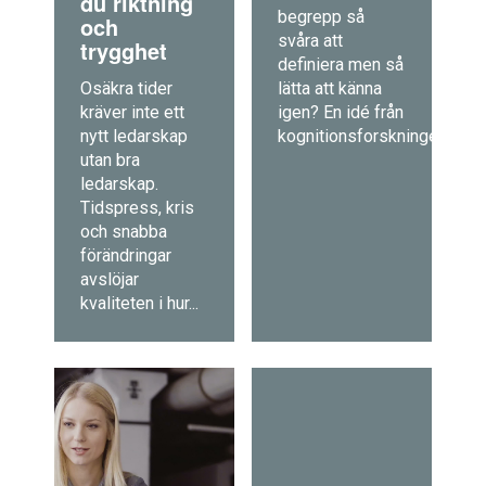
du riktning
begrepp så
och
svåra att
trygghet
definiera men så
Osäkra tider
lätta att känna
kräver inte ett
igen? En idé från
nytt ledarskap
kognitionsforskningen...
utan bra
ledarskap.
Tidspress, kris
och snabba
förändringar
avslöjar
kvaliteten i hur...