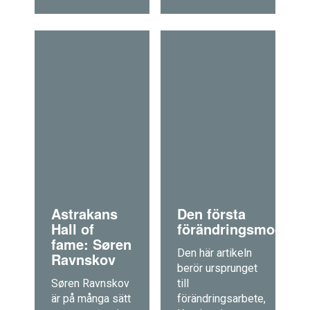
Astrakans
Den första
Hall of
förändringsmodelle
fame: Søren
Den här artikeln
Ravnskov
berör ursprunget
Søren Ravnskov
till
är på många sätt
förändringsarbete,