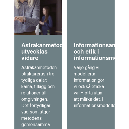
Astrakanmetoden
Informationsansvar
utvecklas
och etik i
vidare
informationsmodell
Astrakanmetoden
Varje gång vi
struktureras i tre
modellerar
tydliga delar:
information gör
kärna, tillägg och
vi också etiska
relationer till
val – ofta utan
omgivningen.
att märka det. I
Det förtydligar
informationsmodellering...
vad som utgör
metodens
gemensamma...