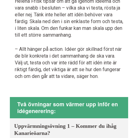
Helena Frisk tipsar om att gå igenom idéerna och
vara snabb i besluten – vilka ska vi testa, rösta ja
eller nej. Tänk inte heller att idén behöver vara
färdig. Skala ned den i sin enklaste form och testa,
i liten skala. Om den funkar kan man skala upp den
till ett större sammanhang.
– Allt hänger på action. Idéer gör skillnad först när
de blir konkreta i det sammanhang de ska vara.
Välj ut, testa och var inte rädd för att idén inte är
riktigt färdig, det viktiga är att se hur den fungerar
och om den går att ta vidare, säger hon.
Två övningar som värmer upp inför en
idégenerering:
Uppvärmningsövning 1 – Kommer du ih
åg
Kanarie
ö
arna?