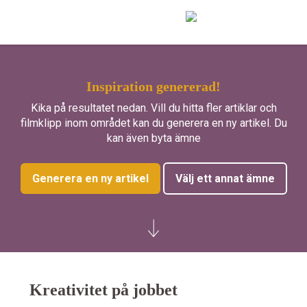
Gå
direkt
till
innehållet
Inspiration genererad!
Kika på resultatet nedan. Vill du hitta fler artiklar och
filmklipp inom området kan du generera en ny artikel. Du
kan även byta ämne
Generera en ny artikel
Välj ett annat ämne
Kreativitet på jobbet