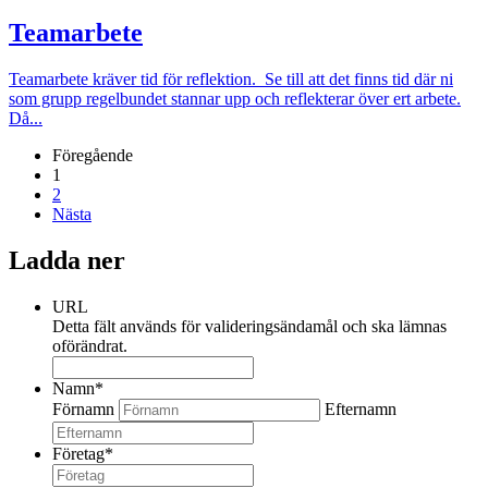
Teamarbete
Teamarbete kräver tid för reflektion. Se till att det finns tid där ni
som grupp regelbundet stannar upp och reflekterar över ert arbete.
Då...
Föregående
1
2
Nästa
Ladda ner
URL
Detta fält används för valideringsändamål och ska lämnas
oförändrat.
Namn
*
Förnamn
Efternamn
Företag
*