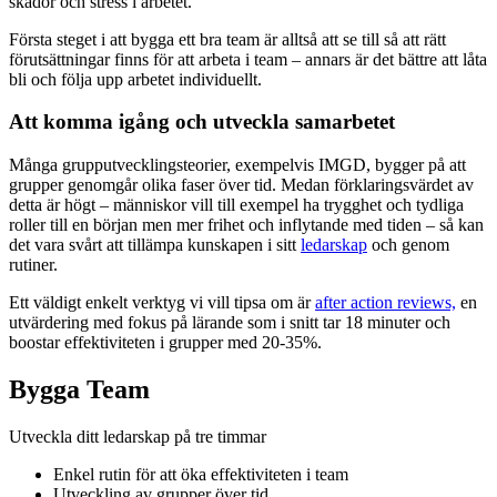
skador och stress i arbetet.
Första steget i att bygga ett bra team är alltså att se till så att rätt
förutsättningar finns för att arbeta i team – annars är det bättre att låta
bli och följa upp arbetet individuellt.
Att komma igång och utveckla samarbetet
Många grupputvecklingsteorier, exempelvis IMGD, bygger på att
grupper genomgår olika faser över tid. Medan förklaringsvärdet av
detta är högt – människor vill till exempel ha trygghet och tydliga
roller till en början men mer frihet och inflytande med tiden – så kan
det vara svårt att tillämpa kunskapen i sitt
ledarskap
och genom
rutiner.
Ett väldigt enkelt verktyg vi vill tipsa om är
after action reviews,
en
utvärdering med fokus på lärande som i snitt tar 18 minuter och
boostar effektiviteten i grupper med 20-35%.
Bygga Team
Utveckla ditt ledarskap på tre timmar
Enkel rutin för att öka effektiviteten i team
Utveckling av grupper över tid