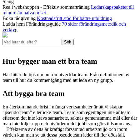
Stäng
Rea i webshoppen - Effektiv sommarträning
Ledarskapspaketet till
mindre än halva priset.
Boka rådgivning
Kostnadsfritt stöd för bättre utbildning
Ladda hem Förändringsguide
70 sidor förändringsmetodik och
verktyg
Sök
Hur bygger man ett bra team
Här hittar du tips om hur du utvecklar team. Från definitionen av
team till hur du kommer igång med att leda en ny grupp.
Att bygga bra team
En återkommande brist i många verksamheter är att vi skapar
”pseudo-team” eller icke-team. Team som egentligen inte är team
eftersom det inte krävs samarbete, saknas gemensamma mål eller där
man inte följer upp och utvärderar det jobb som görs tillsammans.
– Effekterna av detta är kraftigt försämrad arbetsmiljö och inom
vården kan man se att dessa pseudoteam leder till fler dödsfall,