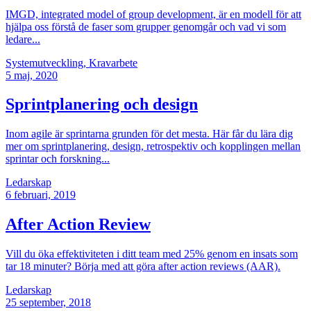
IMGD, integrated model of group development, är en modell för att
hjälpa oss förstå de faser som grupper genomgår och vad vi som
ledare...
Systemutveckling, Kravarbete
5
maj, 2020
Sprintplanering och design
Inom agile är sprintarna grunden för det mesta. Här får du lära dig
mer om sprintplanering, design, retrospektiv och kopplingen mellan
sprintar och forskning...
Ledarskap
6
februari, 2019
After Action Review
Vill du öka effektiviteten i ditt team med 25% genom en insats som
tar 18 minuter? Börja med att göra after action reviews (AAR).
Ledarskap
25
september, 2018