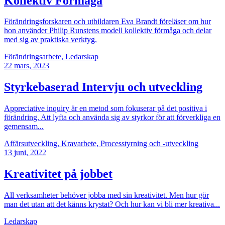
Kollektiv Förmåga
Förändringsforskaren och utbildaren Eva Brandt föreläser om hur
hon använder Philip Runstens modell kollektiv förmåga och delar
med sig av praktiska verktyg.
Förändringsarbete, Ledarskap
22
mars, 2023
Styrkebaserad Intervju och utveckling
Appreciative inquiry är en metod som fokuserar på det positiva i
förändring. Att lyfta och använda sig av styrkor för att förverkliga en
gemensam...
Affärsutveckling, Kravarbete, Processtyrning och -utveckling
13
juni, 2022
Kreativitet på jobbet
All verksamheter behöver jobba med sin kreativitet. Men hur gör
man det utan att det känns krystat? Och hur kan vi bli mer kreativa...
Ledarskap