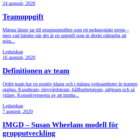
24
augusti, 2020
Teamuppgift
Många lärare tar till gruppuppgiften som ett pedagogiskt grepp –
men vad händer när det är en uppgift som är direkt olämplig att
göra...
Ledarskap
16
augusti, 2020
Definitionen av team
Ordet team har en positiv klang och i många verksamheter är teamen
otaliga. Kundteam, elevvårdsteam, hållbarhetsteam, säljteam och så
vidare. Konsekvenserna av att inrätta...
Ledarskap
7
augusti, 2020
IMGD – Susan Wheelans modell för
grupputveckling