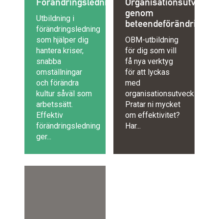
Förändringsledning
Organisationsutveckli
genom
Utbildning i
beteendeförändring
förändringsledning
som hjälper dig
OBM-utbildning
hantera kriser,
för dig som vill
snabba
få nya verktyg
omställningar
för att lyckas
och förändra
med
kultur såväl som
organisationsutveckling.
arbetssätt.
Pratar ni mycket
Effektiv
om effektivitet?
förändringsledning
Har...
ger...