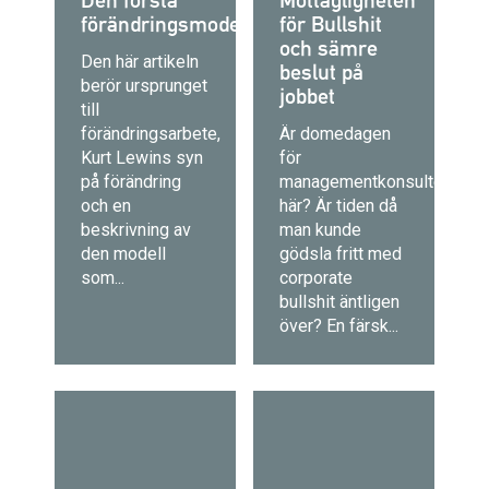
Den första
Mottagligheten
förändringsmodellen
för Bullshit
och sämre
Den här artikeln
beslut på
berör ursprunget
jobbet
till
förändringsarbete,
Är domedagen
Kurt Lewins syn
för
på förändring
managementkonsulter
och en
här? Är tiden då
beskrivning av
man kunde
den modell
gödsla fritt med
som...
corporate
bullshit äntligen
över? En färsk...