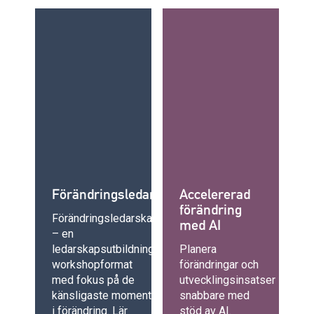
Förändringsledarskap
Accelererad
förändring
Förändringsledarskap
med AI
– en
ledarskapsutbildning i
Planera
workshopformat
förändringar och
med fokus på de
utvecklingsinsatser
känsligaste momenten
snabbare med
i förändring. Lär
stöd av AI.