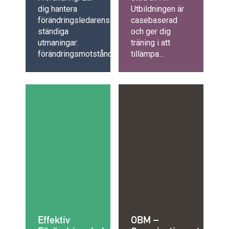
dig hantera
Utbildningen är
förändringsledarens
casebaserad
ständiga
och ger dig
utmaningar:
träning i att
förändringsmotstånd,...
tillämpa...
Effektiv
OBM –