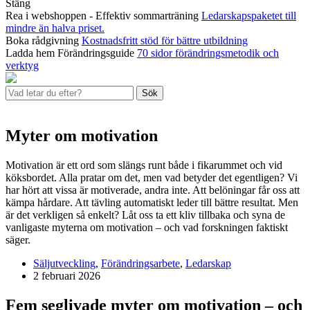
Stäng
Rea i webshoppen - Effektiv sommarträning
Ledarskapspaketet till
mindre än halva priset.
Boka rådgivning
Kostnadsfritt stöd för bättre utbildning
Ladda hem Förändringsguide
70 sidor förändringsmetodik och
verktyg
Sök
Myter om motivation
Motivation är ett ord som slängs runt både i fikarummet och vid
köksbordet. Alla pratar om det, men vad betyder det egentligen? Vi
har hört att vissa är motiverade, andra inte. Att belöningar får oss att
kämpa hårdare. Att tävling automatiskt leder till bättre resultat. Men
är det verkligen så enkelt? Låt oss ta ett kliv tillbaka och syna de
vanligaste myterna om motivation – och vad forskningen faktiskt
säger.
Säljutveckling
,
Förändringsarbete
,
Ledarskap
2 februari 2026
Fem seglivade myter om motivation – och