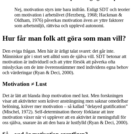
Nej, motivation styrs inte bara inifrån. Enligt SDT och teorier
om motivation i arbetslivet (Herzberg, 1968; Hackman &
Oldham, 1976) påverkas motivation även av yttre faktorer
som arbetsmiljö, rättvisa och upplevd autonomi.
Hur får man folk att göra som man vill?
Den eviga frågan. Men här är ärligt talat svaret: det går inte.
Människor gör i stort sett alltid som de själva vill. SDT betonar att
motivation är individuell och att yttre försök att påverka ofta
misslyckas om de inte överensstämmer med individens egna behov
och värderingar (Ryan & Deci, 2000).
Motivation ≠ Lust
Det är lätt att blanda ihop motivation med lust. Men forskningen
visar att aktiviteter som kräver ansträngning men saknar omedelbar
belöning, kräver mer motivation – så kallad ”delayed gratification”
(Mischel, 1972). Self-determination theory förklarar att inre
motivation växer när vi upplever att en aktivitet är meningsfull för
oss själva, snarare än att den bara är lustfylld (Ryan & Deci, 2000).