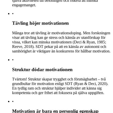
själva aktiviteten till belöningen och riskera att minska
engagemanget.
•
Tävling höjer motivationen
Många tror att tävling är motivationsdoping. Men forskningen
visar att tävling kan ge stress och känsla av utanförskap för
vissa, vilket kan minska motivationen (Deci & Ryan, 1985;
Reeve, 2018). SDT pekar på att en känsla av autonomi och
samhörighet är viktigare än konkurrens för hållbar motivation.
•
Struktur dödar motivationen
Tvärtom! Struktur skapar trygghet och förutsägbarhet – två
grundbultar för motivation enligt SDT (Ryan & Deci, 2020).
En tydlig ram och struktur hjälper individer att känna sig
kompetenta och ger frihet att fokusera på själva uppgiften.
•
Motivation är bara en personlig egenskap