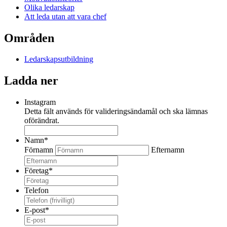
Olika ledarskap
Att leda utan att vara chef
Områden
Ledarskapsutbildning
Ladda ner
Instagram
Detta fält används för valideringsändamål och ska lämnas
oförändrat.
Namn
*
Förnamn
Efternamn
Företag
*
Telefon
E-post
*