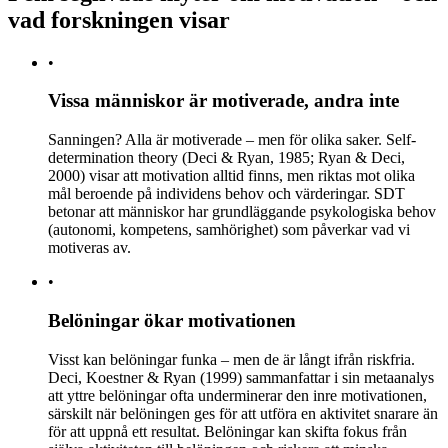
vad forskningen visar
•
Vissa människor är motiverade, andra inte
Sanningen? Alla är motiverade – men för olika saker. Self-
determination theory (Deci & Ryan, 1985; Ryan & Deci,
2000) visar att motivation alltid finns, men riktas mot olika
mål beroende på individens behov och värderingar. SDT
betonar att människor har grundläggande psykologiska behov
(autonomi, kompetens, samhörighet) som påverkar vad vi
motiveras av.
•
Belöningar ökar motivationen
Visst kan belöningar funka – men de är långt ifrån riskfria.
Deci, Koestner & Ryan (1999) sammanfattar i sin metaanalys
att yttre belöningar ofta underminerar den inre motivationen,
särskilt när belöningen ges för att utföra en aktivitet snarare än
för att uppnå ett resultat. Belöningar kan skifta fokus från