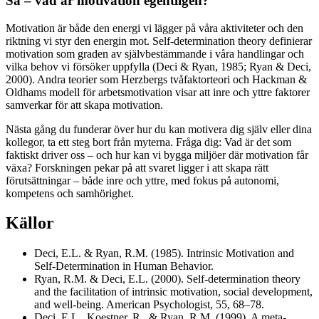
Så – vad är motivation egentligen?
Motivation är både den energi vi lägger på våra aktiviteter och den
riktning vi styr den energin mot. Self-determination theory definierar
motivation som graden av självbestämmande i våra handlingar och
vilka behov vi försöker uppfylla (Deci & Ryan, 1985; Ryan & Deci,
2000). Andra teorier som Herzbergs tvåfaktorteori och Hackman &
Oldhams modell för arbetsmotivation visar att inre och yttre faktorer
samverkar för att skapa motivation.
Nästa gång du funderar över hur du kan motivera dig själv eller dina
kollegor, ta ett steg bort från myterna. Fråga dig: Vad är det som
faktiskt driver oss – och hur kan vi bygga miljöer där motivation får
växa? Forskningen pekar på att svaret ligger i att skapa rätt
förutsättningar – både inre och yttre, med fokus på autonomi,
kompetens och samhörighet.
Källor
Deci, E.L. & Ryan, R.M. (1985). Intrinsic Motivation and
Self-Determination in Human Behavior.
Ryan, R.M. & Deci, E.L. (2000). Self-determination theory
and the facilitation of intrinsic motivation, social development,
and well-being. American Psychologist, 55, 68–78.
Deci, E.L., Koestner, R., & Ryan, R.M. (1999). A meta-