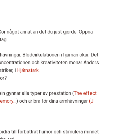
Gör något annat än det du just gjorde. Öppna
tag.
ävningar. Blodcirkulationen i hjärnan ökar. Det
koncentrationen och kreativiteten menar Anders
triker, i
Hjärnstark
.
or?
in gynnar alla typer av prestation (
The effect
memory…
) och är bra för dina armhävningar
(J
bidra till förbättrat humör och stimulera minnet.