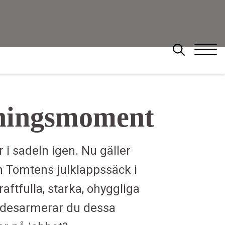
rningsmoment
Sök
er i sadeln igen. Nu gäller
m Tomtens julklappssäck i
aftfulla, starka, ohyggliga
ur desarmerar du dessa