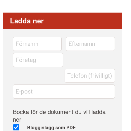
Ladda ner
Namn
Förnamn
*
Efternamn
Företag
*
Telefon
E-
post
*
Dokument
Bocka för de dokument du vill ladda
ner
Blogginlägg som PDF