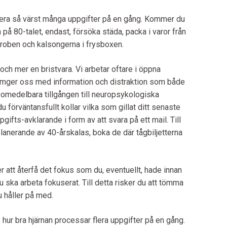
antera så värst många uppgifter på en gång. Kommer du
på 80-talet, endast, försöka städa, packa i varor från
eroben och kalsongerna i frysboxen.
och mer en bristvara. Vi arbetar oftare i öppna
 omger oss med information och distraktion som både
n omedelbara tillgången till neuropsykologiska
u förväntansfullt kollar vilka som gillat ditt senaste
ifts-avklarande i form av att svara på ett mail. Till
lanerande av 40-årskalas, boka de där tågbiljetterna
r att återfå det fokus som du, eventuellt, hade innan
u ska arbeta fokuserat. Till detta risker du att tömma
 håller på med.
e hur bra hjärnan processar flera uppgifter på en gång.