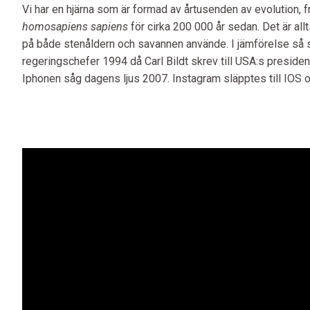
Vi har en hjärna som är formad av årtusenden av evolution, från
homosapiens sapiens
för cirka 200 000 år sedan. Det är a
på både stenåldern och savannen använde. I jämförelse så
regeringschefer 1994 då Carl Bildt skrev till USA:s preside
Iphonen såg dagens ljus 2007. Instagram släpptes till IOS 