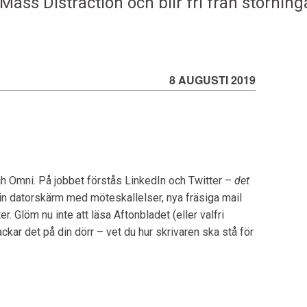
ass Distraction och blir fri från störning
8 AUGUSTI 2019
ch Omni. På jobbet förstås LinkedIn och Twitter –
det
din datorskärm med möteskallelser, nya fräsiga mail
 Glöm nu inte att läsa Aftonbladet (eller valfri
ckar det på din dörr – vet du hur skrivaren ska stå för