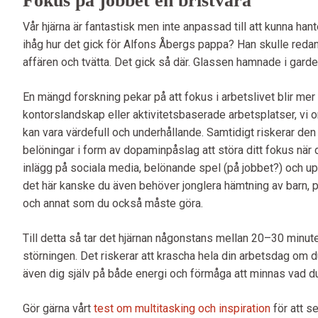
Fokus på jobbet en bristvara
Vår hjärna är fantastisk men inte anpassad till att kunna h
ihåg hur det gick för Alfons Åbergs pappa? Han skulle redan 
affären och tvätta. Det gick så där. Glassen hamnade i gard
En mängd forskning pekar på att fokus i arbetslivet blir mer 
kontorslandskap eller aktivitetsbaserade arbetsplatser, vi
kan vara värdefull och underhållande. Samtidigt riskerar de
belöningar i form av dopaminpåslag att störa ditt fokus när d
inlägg på sociala media, belönande spel (på jobbet?) och uppg
det här kanske du även behöver jonglera hämtning av barn, p
och annat som du också måste göra.
Till detta så tar det hjärnan någonstans mellan 20–30 minute
störningen. Det riskerar att krascha hela din arbetsdag om d
även dig själv på både energi och förmåga att minnas vad du
Gör gärna vårt
test om multitasking och inspiration
för att s