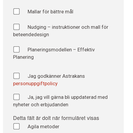
Mallar för bättre mål
Nudging – instruktioner och mall för
beteendedesign
Planeringsmodellen – Effektiv
Planering
Astrakans
Jag godkänner Astrakans
personuppgiftpolicy
personuppgiftspolicy
*
Nyhetsbrev
Ja, jag vill gärna bli uppdaterad med
nyheter och erbjudanden
Detta fält är dolt när formuläret visas
Intresserad
Agila metoder