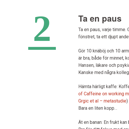
2
Ta en paus
Ta en paus, varje timme. 
fönstret, ta ett djupt ande
Gör 10 knäböj och 10 armh
är bra, både för minnet, 
Hansen, läkare och psykia
Kanske med några kolleg
Hämta härligt kaffe: Koffe
of Caffeine on working 
Grgic et al – metastudie
)
Bara en liten kopp…
Ät en banan: En frukt kan 