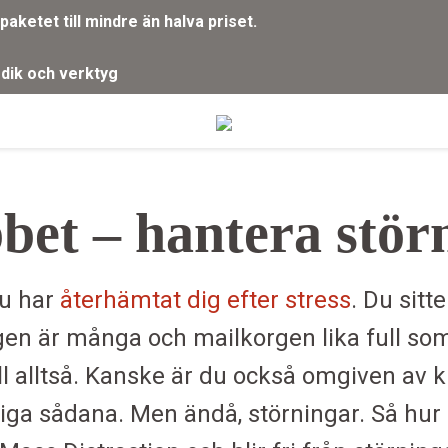
aketet till mindre än halva priset.
g
dik och verktyg
bbet – hantera stö
du har
återhämtat dig efter stress
. Du sitt
gen är många och mailkorgen lika full so
ll alltså. Kanske är du också omgiven av kr
illiga sådana. Men ändå, störningar. Så h