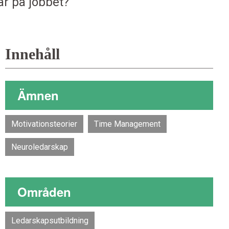
ar på jobbet?
Innehåll
Ämnen
Motivationsteorier
Time Management
Neuroledarskap
Områden
Ledarskapsutbildning