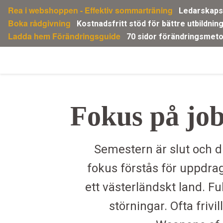
Gå
Rea i webshoppen - Effektiv sommarträning
Ledarskapsp
direkt
Boka rådgivning
Kostnadsfritt stöd för bättre utbildnin
till
Ladda hem Förändringsguide
70 sidor förändringsmeto
innehållet
Fokus på jo
Semestern är slut och 
fokus förstås för uppdra
ett västerländskt land. Fu
störningar. Ofta friv