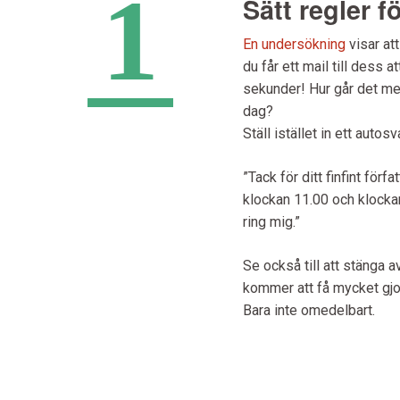
1
Sätt regler f
En undersökning
visar att
du får ett mail till dess a
sekunder! Hur går det me
dag?
Ställ istället in ett autos
”Tack för ditt finfint för
klockan 11.00 och klockan
ring mig.”
Se också till att stänga a
kommer att få mycket gjo
Bara inte omedelbart.