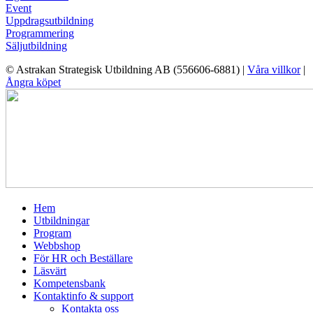
Event
Uppdragsutbildning
Programmering
Säljutbildning
© Astrakan Strategisk Utbildning AB (556606-6881) |
Våra villkor
|
Ångra köpet
Hem
Utbildningar
Program
Webbshop
För HR och Beställare
Läsvärt
Kompetensbank
Kontaktinfo & support
Kontakta oss