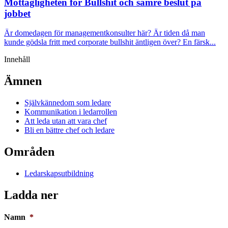
Mottagligheten för Bullshit och sämre beslut på
jobbet
Är domedagen för managementkonsulter här? Är tiden då man
kunde gödsla fritt med corporate bullshit äntligen över? En färsk...
Innehåll
Ämnen
Självkännedom som ledare
Kommunikation i ledarrollen
Att leda utan att vara chef
Bli en bättre chef och ledare
Områden
Ledarskapsutbildning
Ladda ner
Namn
*