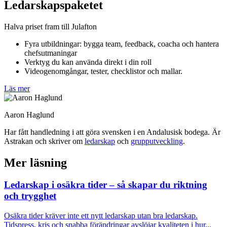
Ledarskapspaketet
Halva priset fram till Julafton
Fyra utbildningar: bygga team, feedback, coacha och hantera
chefsutmaningar
Verktyg du kan använda direkt i din roll
Videogenomgångar, tester, checklistor och mallar.
Läs mer
Aaron Haglund
Har fått handledning i att göra svensken i en Andalusisk bodega. Är
Astrakan och skriver om
ledarskap
och
grupputveckling
.
Mer läsning
Ledarskap i osäkra tider – så skapar du riktning
och trygghet
Osäkra tider kräver inte ett nytt ledarskap utan bra ledarskap.
Tidspress, kris och snabba förändringar avslöjar kvaliteten i hur...