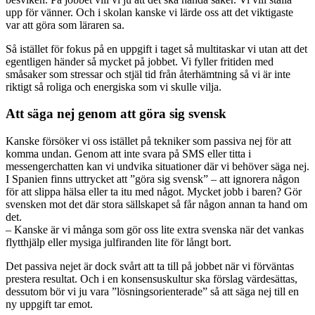
upp för vänner. Och i skolan kanske vi lärde oss att det viktigaste
var att göra som läraren sa.
Så istället för fokus på en uppgift i taget så multitaskar vi utan att det
egentligen händer så mycket på jobbet. Vi fyller fritiden med
småsaker som stressar och stjäl tid från återhämtning så vi är inte
riktigt så roliga och energiska som vi skulle vilja.
Att säga nej genom att göra sig svensk
Kanske försöker vi oss istället på tekniker som passiva nej för att
komma undan. Genom att inte svara på SMS eller titta i
messengerchatten kan vi undvika situationer där vi behöver säga nej.
I Spanien finns uttrycket att ”göra sig svensk” – att ignorera någon
för att slippa hälsa eller ta itu med något. Mycket jobb i baren? Gör
svensken mot det där stora sällskapet så får någon annan ta hand om
det.
– Kanske är vi många som gör oss lite extra svenska när det vankas
flytthjälp eller mysiga julfiranden lite för långt bort.
Det passiva nejet är dock svårt att ta till på jobbet när vi förväntas
prestera resultat. Och i en konsensuskultur ska förslag värdesättas,
dessutom bör vi ju vara ”lösningsorienterade” så att säga nej till en
ny uppgift tar emot.