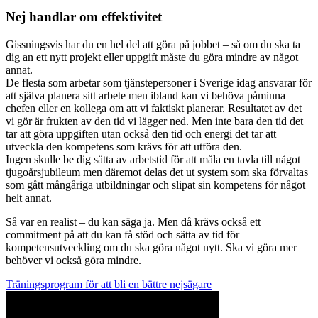
Nej handlar om effektivitet
Gissningsvis har du en hel del att göra på jobbet – så om du ska ta
dig an ett nytt projekt eller uppgift måste du göra mindre av något
annat.
De flesta som arbetar som tjänstepersoner i Sverige idag ansvarar för
att själva planera sitt arbete men ibland kan vi behöva påminna
chefen eller en kollega om att vi faktiskt planerar. Resultatet av det
vi gör är frukten av den tid vi lägger ned. Men inte bara den tid det
tar att göra uppgiften utan också den tid och energi det tar att
utveckla den kompetens som krävs för att utföra den.
Ingen skulle be dig sätta av arbetstid för att måla en tavla till något
tjugoårsjubileum men däremot delas det ut system som ska förvaltas
som gått mångåriga utbildningar och slipat sin kompetens för något
helt annat.
Så var en realist – du kan säga ja. Men då krävs också ett
commitment på att du kan få stöd och sätta av tid för
kompetensutveckling om du ska göra något nytt. Ska vi göra mer
behöver vi också göra mindre.
Träningsprogram för att bli en bättre nejsägare