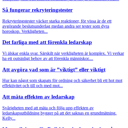
Så fungerar rekryteringstester
Rekryteringstester väcker starka reaktioner, för vissa är de ett
avgörande beslutsunderlag medan andra ser tester som dyra
horoskop. Verkligheten...
Det farliga med att förenkla ledarskap
Vi älskar enkla svar. Särskilt när verkligheten är komplex. Vi verkar
ha ett outsinligt behov av att förenkla människor....
Att avgöra vad som är ”viktigt” eller viktigt
Hur kan något som skapats för ordning och säkerhet bli ett hot mot
effektivitet och till och med mot...
Att mäta effekten av ledarskap
Svårigheten med att mäta och följa upp effekten av
ledarskapsutbildning bygger på att det saknas en grundmätning.
Kelly...