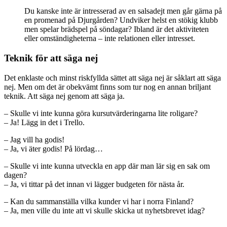
Du kanske inte är intresserad av en salsadejt men går gärna på
en promenad på Djurgården? Undviker helst en stökig klubb
men spelar brädspel på söndagar? Ibland är det aktiviteten
eller omständigheterna – inte relationen eller intresset.
Teknik för att säga nej
Det enklaste och minst riskfyllda sättet att säga nej är såklart att säga
nej. Men om det är obekvämt finns som tur nog en annan briljant
teknik. Att säga nej genom att säga ja.
– Skulle vi inte kunna göra kursutvärderingarna lite roligare?
– Ja! Lägg in det i Trello.
– Jag vill ha godis!
– Ja, vi äter godis! På lördag…
– Skulle vi inte kunna utveckla en app där man lär sig en sak om
dagen?
– Ja, vi tittar på det innan vi lägger budgeten för nästa år.
– Kan du sammanställa vilka kunder vi har i norra Finland?
– Ja, men ville du inte att vi skulle skicka ut nyhetsbrevet idag?