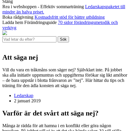
Stäng
Rea i webshoppen - Effektiv sommarträning
Ledarskapspaketet till
mindre än halva priset.
Boka rådgivning
Kostnadsfritt stöd för bättre utbildning
Ladda hem Förändringsguide
70 sidor förändringsmetodik och
verktyg
Sök
Att säga nej
Vill du vara en tråkmåns som säger nej? Självklart inte. På jobbet
ska alla initiativ uppmuntras och uppgifterna förökar sig likt amöbor
– de bara uppstår i blotta frånvaron av ”nej”. Här hittar du tips och
träning för den ädla konsten att säga nej.
Ledarskap
2 januari 2019
Varför är det svårt att säga nej?
Många är rädda för att hamna i en konflikt eller göra någon
besviken. På jobbet vill vi ju att det ska hända saker. Vi vill ställa