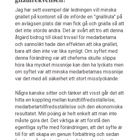
gnällfrekvensen?
Jag har sett exempel där ledningen vill minska
gnället på kontoret så de införde en ”gnällruta” på
en avlägsen plats där man fick gå och gnälla så att
det inte störde andra. Det är svårt att tro att denna
åtgärd bidrog till ökad trivsel för medarbetarna
och sannolikt hade den effekten att öka gnället,
bara att den inte var lika synligt. Om syftet med
denna förändring var att cheferna skulle slippa
höra lika mycket missnöje kan den ha lyckats men
om syftet var att minska medarbetarnas missnöje
var det med all säkerhet ett stort misslyckande.
Några kanske sitter och tänker att visst går det att
hitta en koppling mellan kundtillfredsställelse,
medarbetartillfredsställelse och den ekonomiska
resultatet. Min poäng är helt enkelt att man inte
måste göra det. Det viktiga är att förstå den
egentliga syfte med förändringen, att det syfte är
till för att skapa en genuin förbättring och sedan