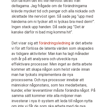
och då kom det ett lite nervöst skratt från
deltagarna. Jag frågade om de förändringarna
krävde mycket tid och pengar och alla nickade och
skrattade lite nervöst igen. Så sade jag ”upp med
händerna om ni tycker att ni lyckas bra med dem!”.
Ingen stack upp handen. Då sade jag ”Det är
kanske därför ni bad mig komma hit”.
Det visar sig att
förändringsledning
är det arbete
vi för att förlösa de latenta värden som skapades
av tidigare aktiviteter. Man kan ha lagt månader
och år på att analysera och utveckla nya
effektivare processer. Men inget av detta arbete
kommer att skapa någon som helst värde innan
man har lyckats implementera de nya
processerna. Och nya processer innebär att
människor någonstans, som tex medarbetare,
kunder, eller leverantörer måste förändra något. På
samma sätt kommer inte alla miljoner man
investerar i nya it-system att leda till någon nytta
om inte vi får de som ska arbeta med de nya