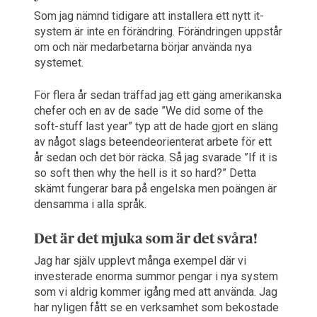
Som jag nämnd tidigare att installera ett nytt it-
system är inte en förändring. Förändringen uppstår
om och när medarbetarna börjar använda nya
systemet.
För flera år sedan träffad jag ett gäng amerikanska
chefer och en av de sade ”We did some of the
soft-stuff last year” typ att de hade gjort en släng
av något slags beteendeorienterat arbete för ett
år sedan och det bör räcka. Så jag svarade ”If it is
so soft then why the hell is it so hard?” Detta
skämt fungerar bara på engelska men poängen är
densamma i alla språk.
Det är det mjuka som är det svåra!
Jag har själv upplevt många exempel där vi
investerade enorma summor pengar i nya system
som vi aldrig kommer igång med att använda. Jag
har nyligen fått se en verksamhet som bekostade