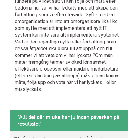
fundera på vilket sätt vi kan följa och mäta eller
bedöma hur väl vi har lyckats med att skapa den
förbättring som vi eftersträvade. Syfte med en
omorganisation är inte att omorganisera lika like
som syfte med att implementera ett nytt IT
system kan inte vara att implementera systemet.
Vad är den egentliga nytta eller förbättring som
dessa åtgärder ska bidra till att uppnå och hur
kommer vi att veta om vi har lyckats.?Om man
mäter framgång termer av ökad lönsamhet,
effektivare processor eller nöjdare medarbetare
(eller en blandning av allihopa) måste man kunna
mäta, följa upp och veta när vi har lyckats….eller
misslyckats.
"Allt det där mjuka har ju ingen påverkan på
resultatet"