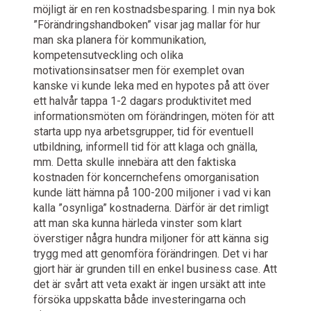
möjligt är en ren kostnadsbesparing. I min nya bok
”Förändringshandboken” visar jag mallar för hur
man ska planera för kommunikation,
kompetensutveckling och olika
motivationsinsatser men för exemplet ovan
kanske vi kunde leka med en hypotes på att över
ett halvår tappa 1-2 dagars produktivitet med
informationsmöten om förändringen, möten för att
starta upp nya arbetsgrupper, tid för eventuell
utbildning, informell tid för att klaga och gnälla,
mm. Detta skulle innebära att den faktiska
kostnaden för koncernchefens omorganisation
kunde lätt hämna på 100-200 miljoner i vad vi kan
kalla ”osynliga” kostnaderna. Därför är det rimligt
att man ska kunna härleda vinster som klart
överstiger några hundra miljoner för att känna sig
trygg med att genomföra förändringen. Det vi har
gjort här är grunden till en enkel business case. Att
det är svårt att veta exakt är ingen ursäkt att inte
försöka uppskatta både investeringarna och