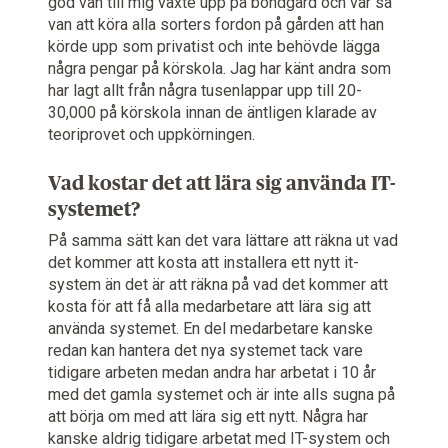
god vän till mig växte upp på bondgård och var så
van att köra alla sorters fordon på gården att han
körde upp som privatist och inte behövde lägga
några pengar på körskola. Jag har känt andra som
har lagt allt från några tusenlappar upp till 20-
30,000 på körskola innan de äntligen klarade av
teoriprovet och uppkörningen.
Vad kostar det att lära sig använda IT-
systemet?
På samma sätt kan det vara lättare att räkna ut vad
det kommer att kosta att installera ett nytt it-
system än det är att räkna på vad det kommer att
kosta för att få alla medarbetare att lära sig att
använda systemet. En del medarbetare kanske
redan kan hantera det nya systemet tack vare
tidigare arbeten medan andra har arbetat i 10 år
med det gamla systemet och är inte alls sugna på
att börja om med att lära sig ett nytt. Några har
kanske aldrig tidigare arbetat med IT-system och