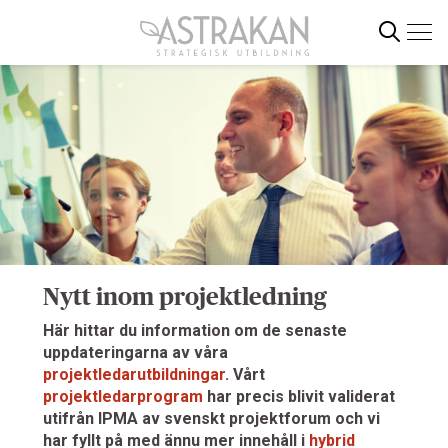
Gå
direkt
till
innehållet
Sök
Nytt inom projektledning
Här hittar du information om de senaste
uppdateringarna av våra
projektledarutbildningar
. Vårt
projektledarprogram
har precis blivit validerat
utifrån IPMA av svenskt projektforum och vi
har fyllt på med ännu mer innehåll i
hybrid