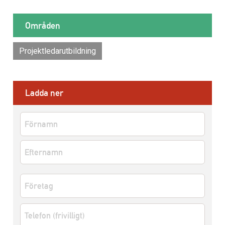
Områden
Projektledarutbildning
Ladda ner
Namn
*
Förnamn
Efternamn
Företag
*
Telefon