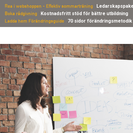
Gå
Rea i webshoppen - Effektiv sommarträning
Ledarskapspakete
direkt
Boka rådgivning
Kostnadsfritt stöd för bättre utbildning
till
Ladda hem Förändringsguide
70 sidor förändringsmetodik
innehållet