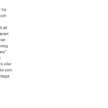
 för
 och
l att
ärdet
 man
 steg
are”
i
re eller
lka som
 lägga