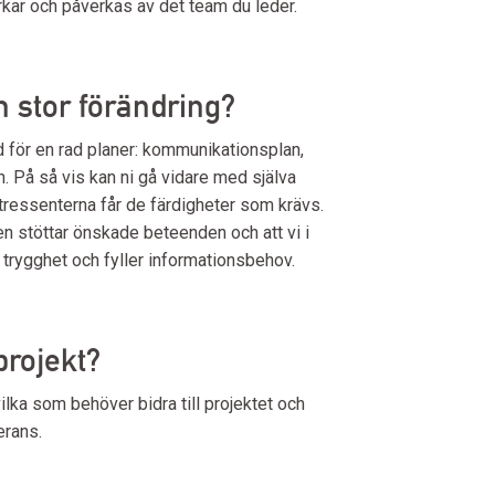
erkar och påverkas av det team du leder.
 stor förändring?
d för en rad planer: kommunikationsplan,
 På så vis kan ni gå vidare med själva
intressenterna får de färdigheter som krävs.
en stöttar önskade beteenden och att vi i
a trygghet och fyller informationsbehov.
 projekt?
ilka som behöver bidra till projektet och
erans.