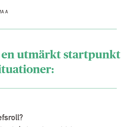
MA A
 en utmärkt startpunkt
ituationer:
fsroll?