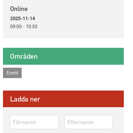
Online
2025-11-14
09.00 - 10.30
Områden
Event
Ladda ner
Namn
*
Förnamn
Efternamn