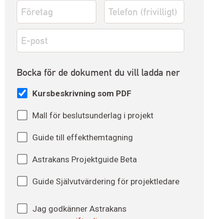
Företag
*
Telefon
E-
post
*
Dokument
Bocka för de dokument du vill ladda ner
Kursbeskrivning som PDF
Mall för beslutsunderlag i projekt
Guide till effekthemtagning
Astrakans Projektguide Beta
Guide Självutvärdering för projektledare
Astrakans
Jag godkänner Astrakans
personuppgiftspolicy
*