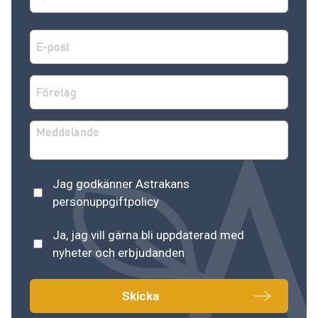
Efternamn
E-
post
*
Företag
*
Meddelande
Astrakans
Jag godkänner Astrakans
personuppgiftspolicy
*
personuppgiftpolicy
Nyhetsbrev
Ja, jag vill gärna bli uppdaterad med
nyheter och erbjudanden