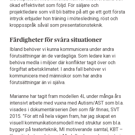
ökad effektivitet som följd. För säljare och
projektledare som vill bli bättre på att ge ett gott första
intryck erbjuder hon träning i mötesledning, röst och
kroppsspråk såväl som presentationsteknik.
Färdigheter för svåra situationer
Ibland behöver vi kunna kommunicera under andra
förutsättningar än de vardagliga. Som ledare kan vi
behöva medla i miljöer där konflikter tagit över och
förgiftat arbetsklimatet. I andra fall behöver vi
kommunicera med människor som har andra
förutsättningar än vi själva.
Marianne har tagit fram modellen 4L under många års
intensivt arbete med vuxna med Autism/AST som bl.a.
visades i dokumentärserien
Den som får ﬁnnas
, SVT
2015. ”För att nå hela vägen fram, har jag skapat en
visuell kommunikationsmodell med struktur som bl.a.
bygger på teaterteknik, MI motiverande samtal, KBT –