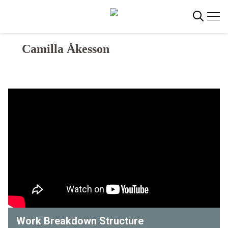
Gå
direkt
till
innehållet
Camilla Åkesson
Sök
Work Breakdown Structure