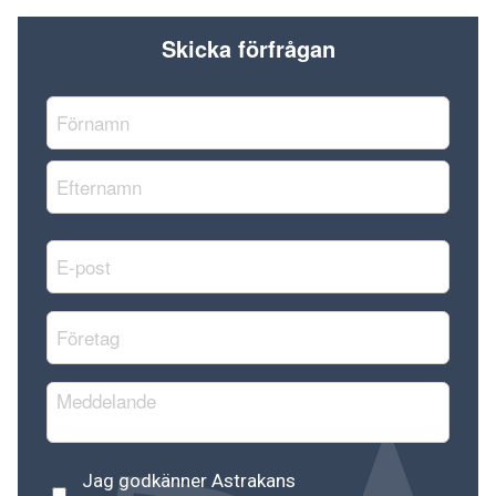
Skicka förfrågan
Namn
*
Förnamn
Efternamn
E-
post
*
Företag
*
Meddelande
Astrakans
Jag godkänner Astrakans